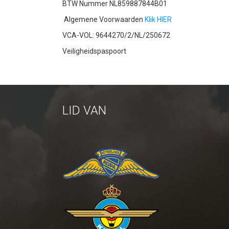
BTW Nummer NL859887844B01
Algemene Voorwaarden
Klik HIER
VCA-VOL: 9644270/2/NL/250672
Veiligheidspaspoort
LID VAN