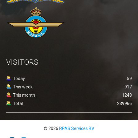
Vliegen in gecontroleerd luchtruim
Detect and avoid - ADS-B
Testen Transponder
uAvionix EU Webshop
Training
Portfolio
VISITORS
Nieuws
Contact
Today
59
This week
917
Algemene Voorwaarden
This month
1248
Total
239966
© 2026
RPAS Services BV