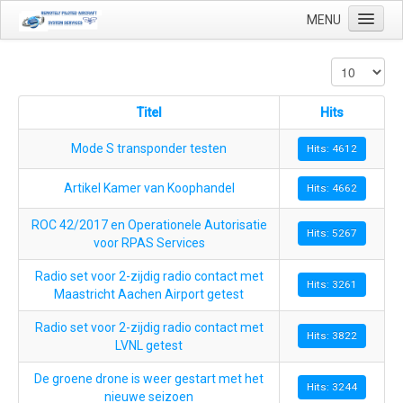
MENU
Titel
Hits
Start
Toepassingen
Mode S transponder testen
Hits: 4612
Precisielandbouw
Artikel Kamer van Koophandel
Hits: 4662
Landmeetkundige en geo-mapping
ROC 42/2017 en Operationele Autorisatie
Hits: 5267
Luchthaven inspecties
voor RPAS Services
Makelaardij
Radio set voor 2-zijdig radio contact met
Hits: 3261
Maastricht Aachen Airport getest
Olie & Gas inspectie
Radio set voor 2-zijdig radio contact met
Hits: 3822
Tank inspectie
LVNL getest
Industriële inspectie
De groene drone is weer gestart met het
Hits: 3244
nieuwe seizoen
Inspectie infrastructuur