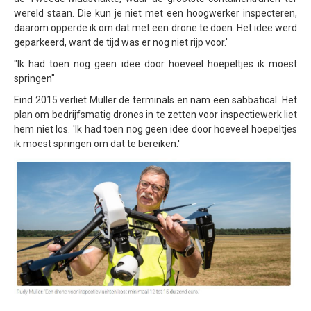
wereld staan. Die kun je niet met een hoogwerker inspecteren,
Inspectie windmolens
daarom opperde ik om dat met een drone te doen. Het idee werd
geparkeerd, want de tijd was er nog niet rijp voor.'
Inspectie hoogspanningsmasten
"Ik had toen nog geen idee door hoeveel hoepeltjes ik moest
Mast inspectie
springen"
Thermische inspectie
Eind 2015 verliet Muller de terminals en nam een sabbatical. Het
plan om bedrijfsmatig drones in te zetten voor inspectiewerk liet
Luchtvaartuigen
hem niet los. 'Ik had toen nog geen idee door hoeveel hoepeltjes
ik moest springen om dat te bereiken.'
PH-1KS DJI P3P
PH-2GO DJI I1
PH-5VU DJI Mavic 2 Ent DUAL
PH-8MF Acecore ZOE
Systemen & Diensten
Vluchtuitvoering
Dataverwerking van luchtopnames