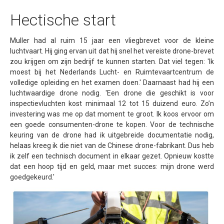
Vliegen in gecontroleerd luchtruim
Hectische start
Detect and avoid - ADS-B
Testen Transponder
Muller had al ruim 15 jaar een vliegbrevet voor de kleine
luchtvaart. Hij ging ervan uit dat hij snel het vereiste drone-brevet
uAvionix EU Webshop
zou krijgen om zijn bedrijf te kunnen starten. Dat viel tegen: 'Ik
Training
moest bij het Nederlands Lucht- en Ruimtevaartcentrum de
volledige opleiding en het examen doen.' Daarnaast had hij een
Portfolio
luchtwaardige drone nodig. 'Een drone die geschikt is voor
inspectievluchten kost minimaal 12 tot 15 duizend euro. Zo’n
Nieuws
investering was me op dat moment te groot. Ik koos ervoor om
Contact
een goede consumenten-drone te kopen. Voor de technische
keuring van de drone had ik uitgebreide documentatie nodig,
Algemene Voorwaarden
helaas kreeg ik die niet van de Chinese drone-fabrikant. Dus heb
ik zelf een technisch document in elkaar gezet. Opnieuw kostte
dat een hoop tijd en geld, maar met succes: mijn drone werd
goedgekeurd.'