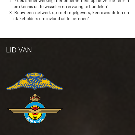
‘Zoek samenwerking met ondernemers op hetzelfde terrein
om kennis uit te wisselen en ervaring te bundelen.’
‘Bouw een netwerk op met regelgevers, kennisinstituten en
stakeholders om invloed uit te oefenen.’
LID VAN