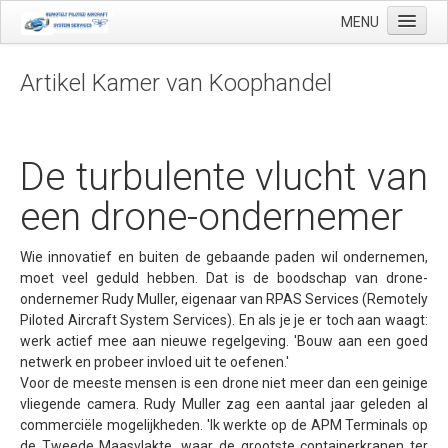
MENU
Artikel Kamer van Koophandel
Start
De turbulente vlucht van
Toepassingen
Precisielandbouw
een drone-ondernemer
Landmeetkundige en geo-mapping
Wie innovatief en buiten de gebaande paden wil ondernemen,
Luchthaven inspecties
moet veel geduld hebben. Dat is de boodschap van drone-
ondernemer Rudy Muller, eigenaar van RPAS Services (Remotely
Makelaardij
Piloted Aircraft System Services). En als je je er toch aan waagt:
Olie & Gas inspectie
werk actief mee aan nieuwe regelgeving. 'Bouw aan een goed
netwerk en probeer invloed uit te oefenen.'
Tank inspectie
Voor de meeste mensen is een drone niet meer dan een geinige
vliegende camera. Rudy Muller zag een aantal jaar geleden al
Industriële inspectie
commerciële mogelijkheden. 'Ik werkte op de APM Terminals op
Inspectie infrastructuur
de Tweede Maasvlakte, waar de grootste containerkranen ter