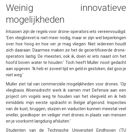
Weinig innovatieve
mogelijkheden
Intussen zijn de regels voor drone-operators iets vereenvoudigd.
'Een vliegbrevet is niet meer nodig, maar er zijn wel beperkingen
over hoe hoog en hoe ver je mag vliegen. Niet iedereen houdt
zich daaraan. Daarmee maken ze het de gecertificeerde drone-
operators lastig. De meesten, ook ik, doen er iets naast om het
hoofd boven water te houden.' Toch heeft Muller nooit gedacht
aan opgeven. 'Ik heb er zoveel tijd en geld in gestoken, dat gooi je
niet weg.'
Muller ziet tal van commerciële mogelijkheden voor drones. 'Op
vliegbasis Woensdrecht werk ik samen met Defensie aan een
project om vogels weg te houden van het vliegveld en ik heb
inmiddels mijn eerste opdracht in België afgerond. Inspecties
van de kust, bruggen, sluizen en viaducten kunnen meestal veel
sneller, goedkoper en veiliger met drones in plaats van mensen
en je voorkomt langdurig afsluiten.'
Studenten van de Technische Universiteit Eindhoven (TU