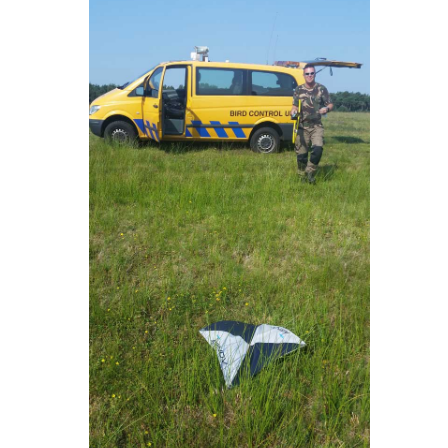
Vliegen in gecontroleerd luchtruim
Detect and avoid - ADS-B
Testen Transponder
uAvionix EU Webshop
Training
Portfolio
Nieuws
Contact
Algemene Voorwaarden