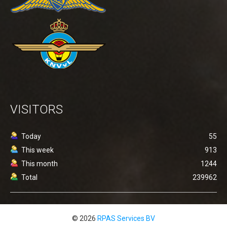
VISITORS
Today
55
This week
913
This month
1244
Total
239962
© 2026
RPAS Services BV