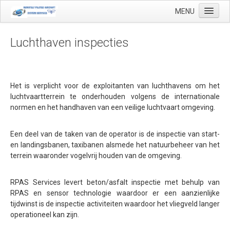
MENU
Luchthaven inspecties
Start
Toepassingen
Het is verplicht voor de exploitanten van luchthavens om het
luchtvaartterrein te onderhouden volgens de internationale
Precisielandbouw
normen en het handhaven van een veilige luchtvaart omgeving.
Landmeetkundige en geo-mapping
Een deel van de taken van de operator is de inspectie van start-
Luchthaven inspecties
en landingsbanen, taxibanen alsmede het natuurbeheer van het
terrein waaronder vogelvrij houden van de omgeving.
Makelaardij
Olie & Gas inspectie
RPAS Services levert beton/asfalt inspectie met behulp van
Tank inspectie
RPAS en sensor technologie waardoor er een aanzienlijke
tijdwinst is de inspectie activiteiten waardoor het vliegveld langer
Industriële inspectie
operationeel kan zijn.
Inspectie infrastructuur