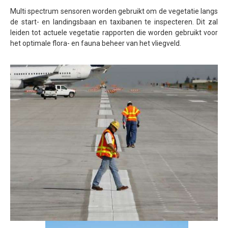
Multi spectrum sensoren worden gebruikt om de vegetatie langs
Inspectie windmolens
de start- en landingsbaan en taxibanen te inspecteren. Dit zal
leiden tot actuele vegetatie rapporten die worden gebruikt voor
Inspectie hoogspanningsmasten
het optimale flora- en fauna beheer van het vliegveld.
Mast inspectie
Thermische inspectie
Luchtvaartuigen
PH-1KS DJI P3P
PH-2GO DJI I1
PH-5VU DJI Mavic 2 Ent DUAL
PH-8MF Acecore ZOE
Systemen & Diensten
Vluchtuitvoering
Dataverwerking van luchtopnames