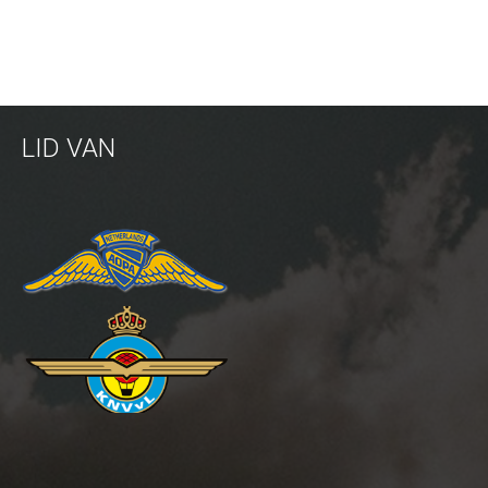
Inspectie windmolens
Inspectie hoogspanningsmasten
Mast inspectie
LID VAN
Thermische inspectie
Luchtvaartuigen
PH-1KS DJI P3P
PH-2GO DJI I1
PH-5VU DJI Mavic 2 Ent DUAL
PH-8MF Acecore ZOE
Systemen & Diensten
Vluchtuitvoering
Dataverwerking van luchtopnames