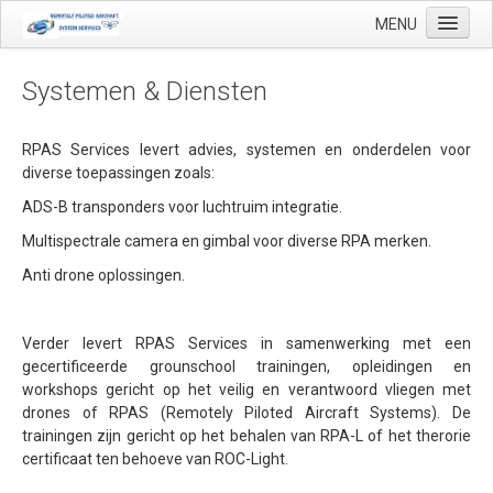
MENU
Systemen & Diensten
Start
RPAS Services levert advies, systemen en onderdelen voor
diverse toepassingen zoals:
Toepassingen
ADS-B transponders voor luchtruim integratie.
Precisielandbouw
Multispectrale camera en gimbal voor diverse RPA merken.
Landmeetkundige en geo-mapping
Anti drone oplossingen.
Luchthaven inspecties
Makelaardij
Verder levert RPAS Services in samenwerking met een
gecertificeerde grounschool trainingen, opleidingen en
Olie & Gas inspectie
workshops gericht op het veilig en verantwoord vliegen met
drones of RPAS (Remotely Piloted Aircraft Systems). De
Tank inspectie
trainingen zijn gericht op het behalen van RPA-L of het therorie
Industriële inspectie
certificaat ten behoeve van ROC-Light.
Inspectie infrastructuur