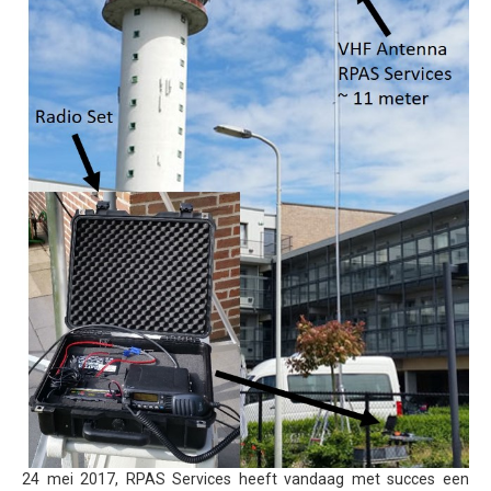
Inspectie windmolens
Inspectie hoogspanningsmasten
Mast inspectie
Thermische inspectie
Luchtvaartuigen
PH-1KS DJI P3P
PH-2GO DJI I1
PH-5VU DJI Mavic 2 Ent DUAL
PH-8MF Acecore ZOE
Systemen & Diensten
Vluchtuitvoering
Dataverwerking van luchtopnames
24 mei 2017, RPAS Services heeft vandaag met succes een