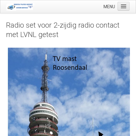
MENU
Radio set voor 2-zijdig radio contact
met LVNL getest
Start
Toepassingen
Precisielandbouw
Landmeetkundige en geo-mapping
Luchthaven inspecties
Makelaardij
Olie & Gas inspectie
Tank inspectie
Industriële inspectie
Inspectie infrastructuur