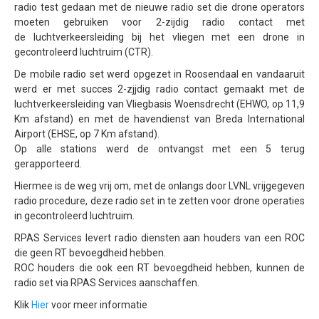
Vliegen in gecontroleerd luchtruim
radio test gedaan met de nieuwe radio set die drone operators
moeten gebruiken voor 2-zijdig radio contact met
Detect and avoid - ADS-B
de luchtverkeersleiding bij het vliegen met een drone in
gecontroleerd luchtruim (CTR).
Testen Transponder
De mobile radio set werd opgezet in Roosendaal en vandaaruit
uAvionix EU Webshop
werd er met succes 2-zjjdig radio contact gemaakt met de
Training
luchtverkeersleiding van Vliegbasis Woensdrecht (EHWO, op 11,9
Km afstand) en met de havendienst van Breda International
Portfolio
Airport (EHSE, op 7 Km afstand).
Op alle stations werd de ontvangst met een 5 terug
Nieuws
gerapporteerd.
Contact
Hiermee is de weg vrij om, met de onlangs door LVNL vrijgegeven
radio procedure, deze radio set in te zetten voor drone operaties
Algemene Voorwaarden
in gecontroleerd luchtruim.
RPAS Services levert radio diensten aan houders van een ROC
die geen RT bevoegdheid hebben.
ROC houders die ook een RT bevoegdheid hebben, kunnen de
radio set via RPAS Services aanschaffen.
Klik
Hier
voor meer informatie