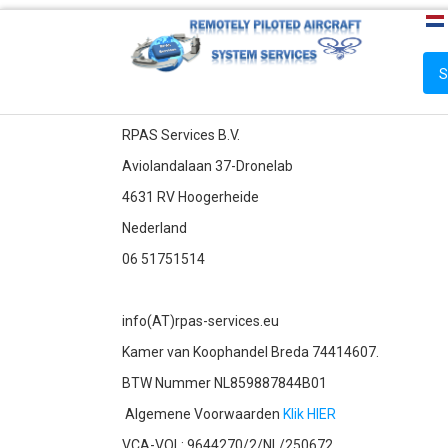
S
RPAS Services B.V.
Aviolandalaan 37-Dronelab
4631 RV Hoogerheide
Nederland
06 51751514
info(AT)rpas-services.eu
Kamer van Koophandel Breda 74414607.
BTW Nummer NL859887844B01
Algemene Voorwaarden
Klik HIER
VCA-VOL: 9644270/2/NL/250672